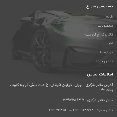
دسترسی سریع
خانه
محصولات
کاتالوگ اچ ای سی
اخبار
درباره ما
تماس با ما
اطلاعات تماس
آدرس دفتر مرکزی : تهران، خيابان اكباتان، خ ملت نبش كوچه كاوه ،
پلاك 140
تلفن دفتر مرکزی : 7-33972564
تلفن همراه : 09121204574 – 09123441109