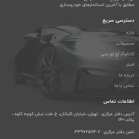
مطابق با آخرین استاندارهای خودروسازی
دسترسی سریع
خانه
محصولات
کاتالوگ اچ ای سی
اخبار
درباره ما
تماس با ما
اطلاعات تماس
آدرس دفتر مرکزی : تهران، خيابان اكباتان، خ ملت نبش كوچه كاوه ،
پلاك 140
تلفن دفتر مرکزی : 7-33972564