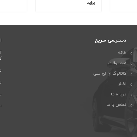
پراید
دسترسی سریع
ا
خانه
آ
كا
محصولات
تل
کاتالوگ اچ ای سی
تلف
اخبار
درباره ما
سا
تماس با ما
ایمی