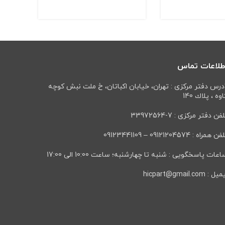
طلاعات تماس
درس دفتر مرکزی : تهران، خيابان اكباتان، خ ملت نبش كوچه
وه ، پلاك 140
فن دفتر مرکزی : 7-33972564
ن همراه : 09121204574 – 09123441109
عات پاسخگویی : شنبه تا چهارشنبه؛ ساعت 10:00 الی 17:00
ل : hicpart@gmail.com