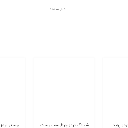
دنا, سمند
ز پرايد
شیلنگ ترمز چرخ عقب راست
بوستر ترمز پرا