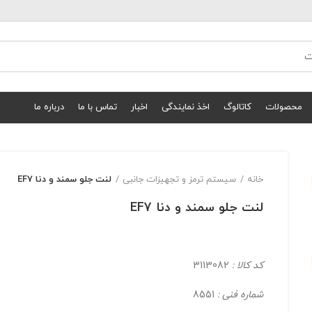
محصولات
کاتالوگ
اخذ نمایندگی
اخبار
تماس با ما
درباره ما
خانه
سیستم ترمز و تجهیزات جانبی
لنت جلو سمند و دنا EF7
لنت جلو سمند و دنا EF7
کد کالا :
3113082
شماره فنی :
8551