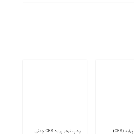
ید (CBS)
پمپ ترمز پرايد CBS چدنی
پمپ تر