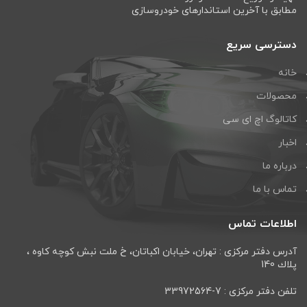
مطابق با آخرین استاندارهای خودروسازی
دسترسی سریع
خانه
محصولات
کاتالوگ اچ ای سی
اخبار
درباره ما
تماس با ما
اطلاعات تماس
آدرس دفتر مرکزی : تهران، خيابان اكباتان، خ ملت نبش كوچه كاوه ،
پلاك 140
تلفن دفتر مرکزی : 7-33972564