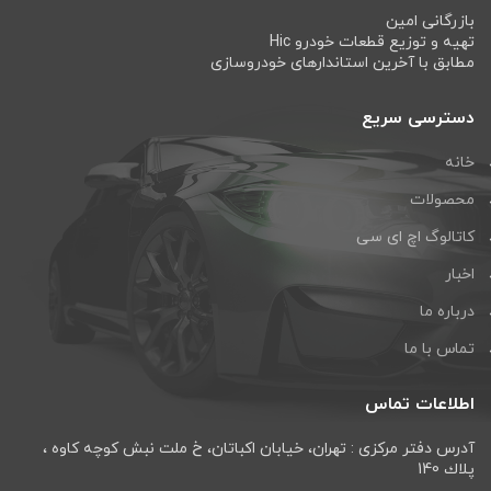
بازرگانی امین
تهیه و توزیع قطعات خودرو Hic
مطابق با آخرین استاندارهای خودروسازی
دسترسی سریع
خانه
محصولات
کاتالوگ اچ ای سی
اخبار
درباره ما
تماس با ما
اطلاعات تماس
آدرس دفتر مرکزی : تهران، خيابان اكباتان، خ ملت نبش كوچه كاوه ،
پلاك 140