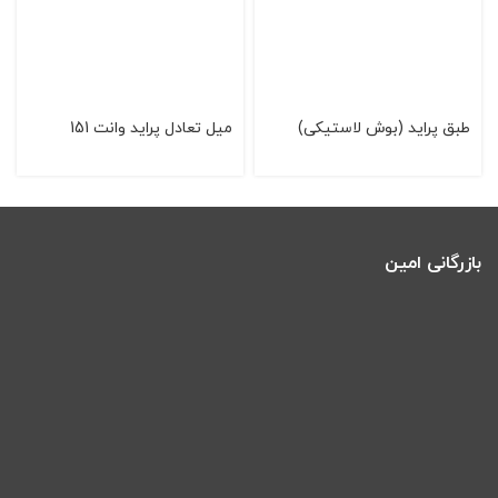
طبق پرايد (بوش لاستيکی)
میل تعادل پراید وانت 151
بازرگانی امین