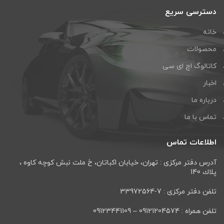
دسترسی سریع
خانه
محصولات
کاتالوگ اچ ای سی
اخبار
درباره ما
تماس با ما
اطلاعات تماس
آدرس دفتر مرکزی : تهران، خيابان اكباتان، خ ملت نبش كوچه كاوه ،
پلاك 140
تلفن دفتر مرکزی : 7-33972564
تلفن همراه : 09121204574 – 09123441109