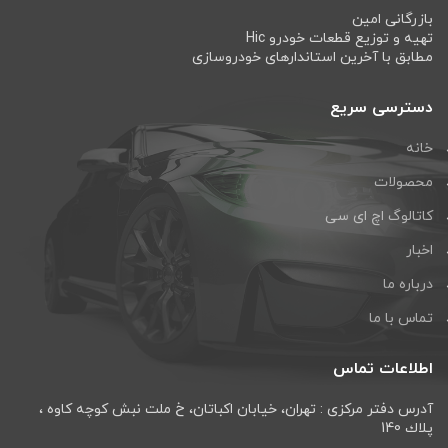
بازرگانی امین
تهیه و توزیع قطعات خودرو Hic
مطابق با آخرین استاندارهای خودروسازی
دسترسی سریع
خانه
محصولات
کاتالوگ اچ ای سی
اخبار
درباره ما
تماس با ما
اطلاعات تماس
آدرس دفتر مرکزی : تهران، خيابان اكباتان، خ ملت نبش كوچه كاوه ،
پلاك 140