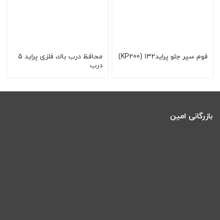
فوم سپر جلو پراید132 (KP200)
محافظ درب باك فلزی پراید 5
درب
بازرگانی امین