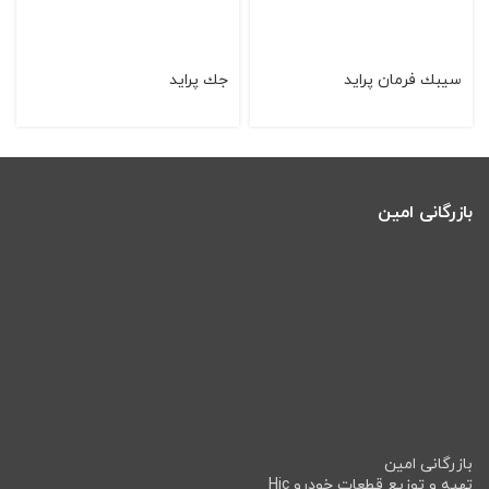
سيبك فرمان پرايد
جك پراید
بازرگانی امین
بازرگانی امین
تهیه و توزیع قطعات خودرو Hic