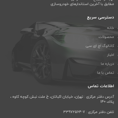
مطابق با آخرین استاندارهای خودروسازی
دسترسی سریع
خانه
محصولات
کاتالوگ اچ ای سی
اخبار
درباره ما
تماس با ما
اطلاعات تماس
آدرس دفتر مرکزی : تهران، خيابان اكباتان، خ ملت نبش كوچه كاوه ،
پلاك 140
تلفن دفتر مرکزی : 7-33972564