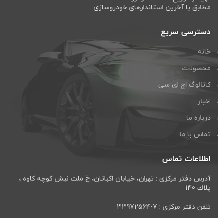
مطابق با آخرین استاندارهای خودروسازی
دسترسی سریع
خانه
محصولات
کاتالوگ اچ ای سی
اخبار
درباره ما
تماس با ما
اطلاعات تماس
آدرس دفتر مرکزی : تهران، خيابان اكباتان، خ ملت نبش كوچه كاوه ،
پلاك 140
تلفن دفتر مرکزی : 7-33972564