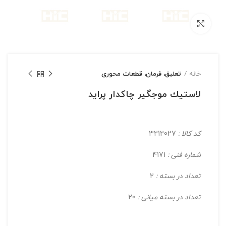
بزرگنمایی تصویر
خانه
تعلیق، فرمان، قطعات محوری
لاستیك موجگیر چاكدار پراید
کد کالا :
3212027
شماره فنی :
4171
تعداد در بسته :
2
تعداد در بسته میانی :
20