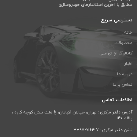
مطابق با آخرین استاندارهای خودروسازی
دسترسی سریع
خانه
محصولات
کاتالوگ اچ ای سی
اخبار
درباره ما
تماس با ما
اطلاعات تماس
آدرس دفتر مرکزی : تهران، خيابان اكباتان، خ ملت نبش كوچه كاوه ،
پلاك 140
تلفن دفتر مرکزی : 7-33972564