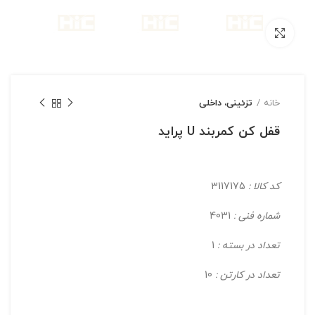
بزرگنمایی تصویر
خانه
تزئینی، داخلی
قفل كن كمربند U پراید
کد کالا :
3117175
شماره فنی :
4031
تعداد در بسته :
1
تعداد در کارتن :
10