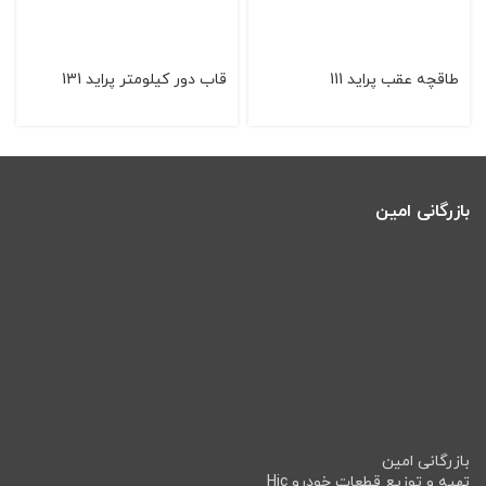
طاقچه عقب پراید 111
قاب دور كیلومتر پراید 131
بازرگانی امین
بازرگانی امین
تهیه و توزیع قطعات خودرو Hic