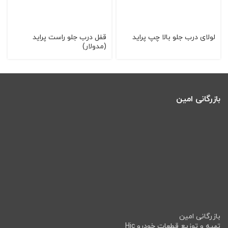
لولای درب جلو بالا چپ پراید
قفل درب جلو راست پرايد
(مدولار)
بازرگانی امین
بازرگانی امین
تهیه و توزیع قطعات خودرو Hic