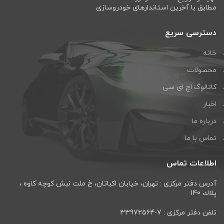
مطابق با آخرین استاندارهای خودروسازی
دسترسی سریع
خانه
محصولات
کاتالوگ اچ ای سی
اخبار
درباره ما
تماس با ما
اطلاعات تماس
آدرس دفتر مرکزی : تهران، خيابان اكباتان، خ ملت نبش كوچه كاوه ،
پلاك 140
تلفن دفتر مرکزی : 7-33972564