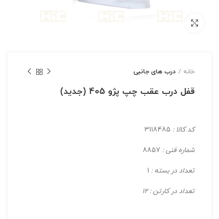
بزرگنمایی تصویر
خانه
درب های جانبی
قفل درب عقب چپ پژو 405 (جدید)
کد کالا :
3118485
شماره فنی :
8857
تعداد در بسته :
1
تعداد در کارتن : 12