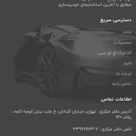
مطابق با آخرین استاندارهای خودروسازی
دسترسی سریع
خانه
محصولات
کاتالوگ اچ ای سی
اخبار
درباره ما
تماس با ما
اطلاعات تماس
آدرس دفتر مرکزی : تهران، خيابان اكباتان، خ ملت نبش كوچه كاوه ،
پلاك 140
تلفن دفتر مرکزی : 7-33972564