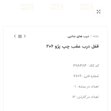
بزرگنمایی تصویر
خانه
درب های جانبی
قفل درب عقب چپ پژو 206
کد کالا :
3118484
شماره فنی :
7809
تعداد در بسته :
1
تعداد در کارتن : 12