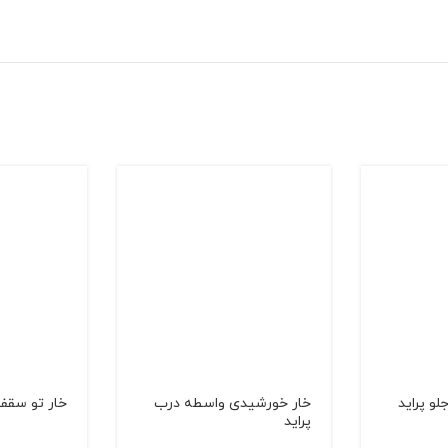
و پراید
خار خورشیدی واسطه درب
خار تو سقف
پراید