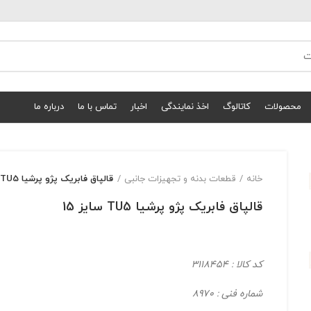
محصولات
کاتالوگ
اخذ نمایندگی
اخبار
تماس با ما
درباره ما
خانه
قطعات بدنه و تجهیزات جانبی
قالپاق فابریک پژو پرشیا TU5 سایز 15
قالپاق فابریک پژو پرشیا TU5 سایز 15
کد کالا : 3118454
شماره فنی : 8970