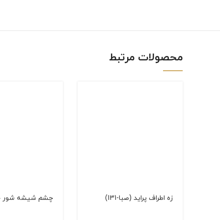
linkedin
WhatsApp
محصولات مرتبط
زه اطراف پراید (صبا-131)
چشم شیشه شور جل