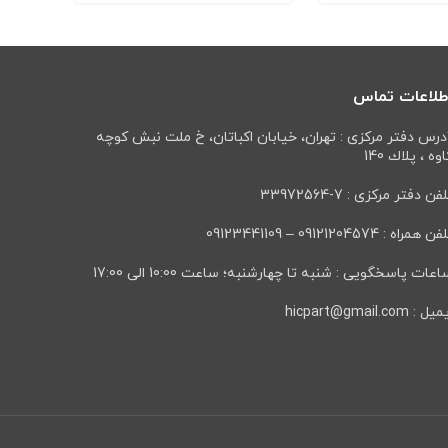
طلاعات تماس
درس دفتر مرکزی : تهران، خيابان اكباتان، خ ملت نبش كوچه
وه ، پلاك 140
فن دفتر مرکزی : 7-33972564
ن همراه : 09121204574 – 09123441109
عات پاسخگویی : شنبه تا چهارشنبه؛ ساعت 10:00 الی 17:00
ل : hicpart@gmail.com