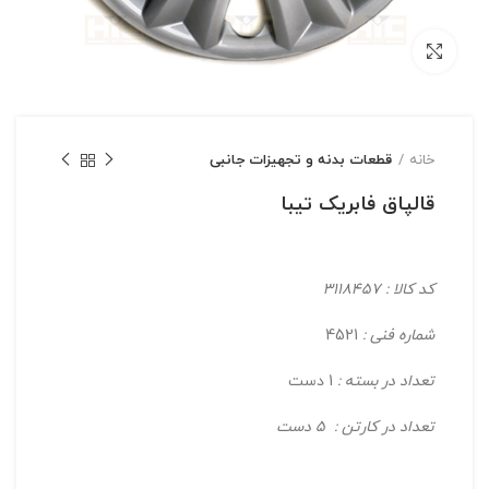
بزرگنمایی تصویر
خانه
قطعات بدنه و تجهیزات جانبی
قالپاق فابریک تیبا
کد کالا : 3118457
شماره فنی :
4521
تعداد در بسته :
1 دست
تعداد در کارتن : 5 دست