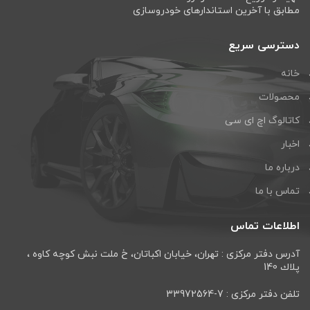
مطابق با آخرین استاندارهای خودروسازی
دسترسی سریع
خانه
محصولات
کاتالوگ اچ ای سی
اخبار
درباره ما
تماس با ما
اطلاعات تماس
آدرس دفتر مرکزی : تهران، خيابان اكباتان، خ ملت نبش كوچه كاوه ،
پلاك 140
تلفن دفتر مرکزی : 7-33972564