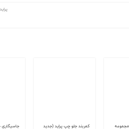
پراید
مجموعه
كمربند جلو چپ پراید (جديد
جاسیگاری جل