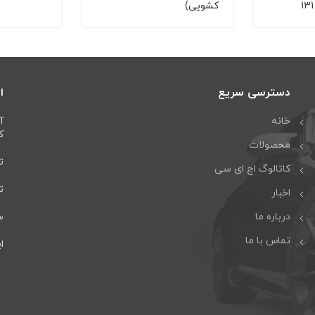
كشویی)
دسترسی سریع
ا
خانه
آ
كا
محصولات
تل
کاتالوگ اچ ای سی
تلف
اخبار
درباره ما
سا
تماس با ما
ایمی