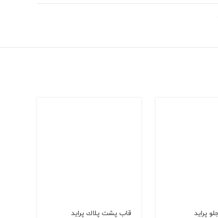
و پراید
قاب پشت پلاك پراید
کمربن