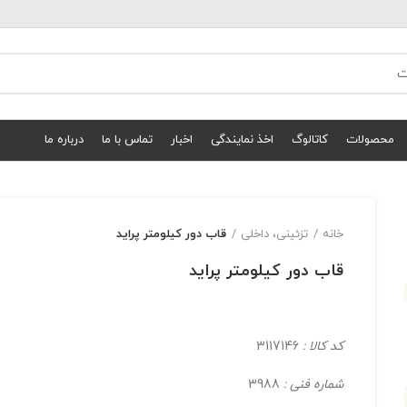
محصولات
کاتالوگ
اخذ نمایندگی
اخبار
تماس با ما
درباره ما
خانه
تزئینی، داخلی
قاب دور كیلومتر پراید
قاب دور كیلومتر پراید
کد کالا :
3117146
شماره فنی :
3988