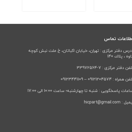
كشوی
طلاعات تماس
درس دفتر مرکزی : تهران، خيابان اكباتان، خ ملت نبش كوچه
وه ، پلاك 140
فن دفتر مرکزی : 7-33972564
ن همراه : 09121204574 – 09123441109
عات پاسخگویی : شنبه تا چهارشنبه؛ ساعت 10:00 الی 17:00
ل : hicpart@gmail.com