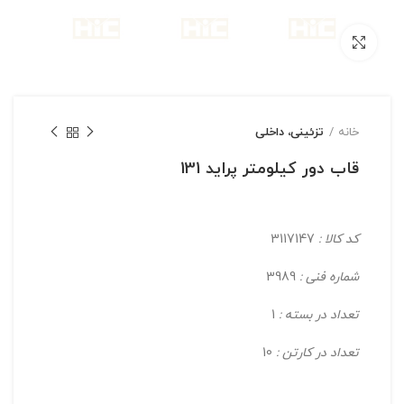
بزرگنمایی تصویر
خانه
تزئینی، داخلی
قاب دور كیلومتر پراید 131
کد کالا :
3117147
شماره فنی :
3989
تعداد در بسته :
1
تعداد در کارتن :
10