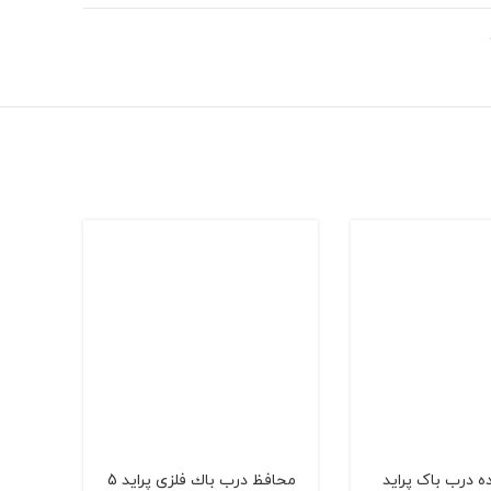
ده درب باک پراید
محافظ درب باك فلزی پراید 5
شلگی