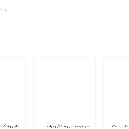
پراید
جلو راست
خار تو سقفی مشكی پراید
کابل رهاکنن