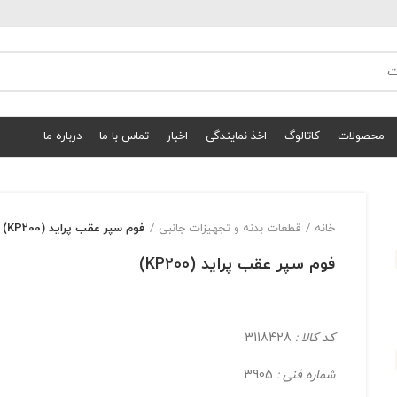
محصولات
کاتالوگ
اخذ نمایندگی
اخبار
تماس با ما
درباره ما
خانه
قطعات بدنه و تجهیزات جانبی
فوم سپر عقب پراید (KP200)
فوم سپر عقب پراید (KP200)
کد کالا :
3118428
شماره فنی :
3905