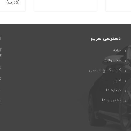
(5درب)
دسترسی سریع
ا
خانه
آ
كا
محصولات
تل
کاتالوگ اچ ای سی
تلف
اخبار
درباره ما
سا
تماس با ما
ایمی