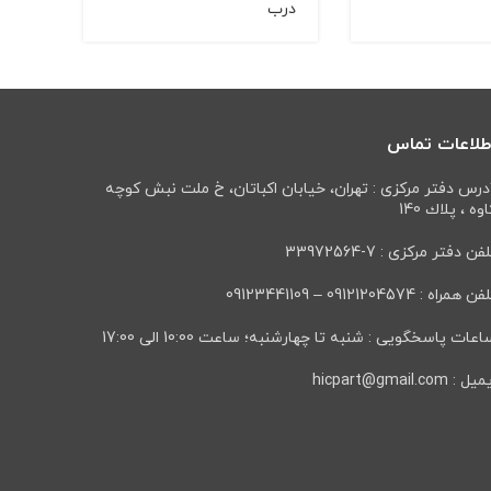
درب
پراید
طلاعات تماس
درس دفتر مرکزی : تهران، خيابان اكباتان، خ ملت نبش كوچه
وه ، پلاك 140
فن دفتر مرکزی : 7-33972564
ن همراه : 09121204574 – 09123441109
عات پاسخگویی : شنبه تا چهارشنبه؛ ساعت 10:00 الی 17:00
ل : hicpart@gmail.com