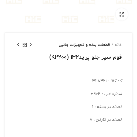
بزرگنمایی تصویر
خانه
قطعات بدنه و تجهیزات جانبی
فوم سپر جلو پراید132 (KP200)
کد کالا :
3118421
شماره فنی :
3902
تعداد در بسته :
1
تعداد در کارتن :
8