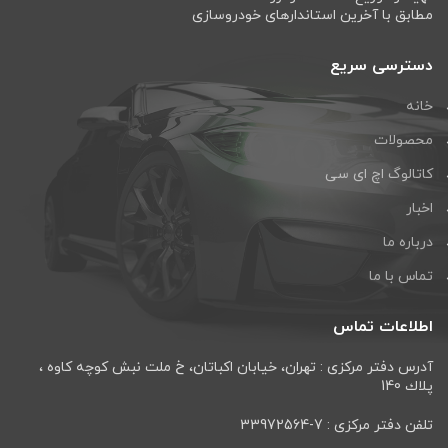
مطابق با آخرین استاندارهای خودروسازی
دسترسی سریع
خانه
محصولات
کاتالوگ اچ ای سی
اخبار
درباره ما
تماس با ما
اطلاعات تماس
آدرس دفتر مرکزی : تهران، خيابان اكباتان، خ ملت نبش كوچه كاوه ،
پلاك 140
تلفن دفتر مرکزی : 7-33972564