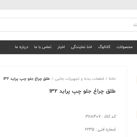
محصولات
کاتالوگ
اخذ نمایندگی
اخبار
تماس با ما
درباره ما
خانه
قطعات بدنه و تجهیزات جانبی
طلق چراغ جلو چپ پراید 132
طلق چراغ جلو چپ پراید 132
کد کالا : 3118407
شماره فنی : 6235