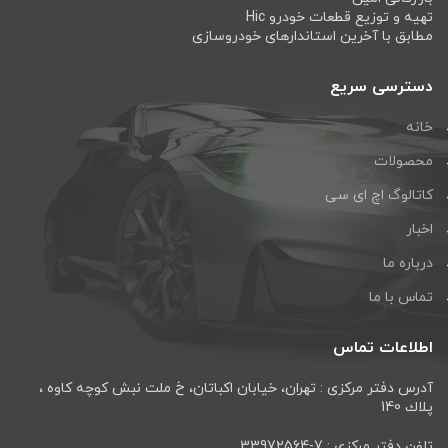
تهیه و توزیع قطعات خودرو Hic
مطابق با آخرین استاندارهای خودروسازی
دسترسی سریع
خانه
محصولات
کاتالوگ اچ ای سی
اخبار
درباره ما
تماس با ما
اطلاعات تماس
آدرس دفتر مرکزی : تهران، خيابان اكباتان، خ ملت نبش كوچه كاوه ،
پلاك 140
تلفن دفتر مرکزی : 7-33972564