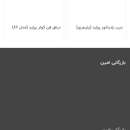
درب رادياتور پرايد (پليمری)
دیاق فن كولر پراید (مدل 86)
بازرگانی امین
بازرگانی امین