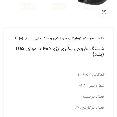
بزرگنمایی تصویر
خانه
سیستم گرمایشی، سرمایشی و خنک کاری
شیلنگ خروجی بخاری پژو 405 با موتور TU5
(بلند)
کد کالا :
3116053
شماره فنی :
8118
تعداد در بسته :
1
تعداد در کارتن : 20