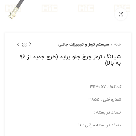
بزرگنمایی تصویر
خانه
سیستم ترمز و تجهیزات جانبی
شیلنگ ترمز چرخ جلو پراید (طرح جدید از 96
به بالا)
کد کالا :
3113057
شماره فنی :
3855
تعداد در بسته :
1
تعداد در بسته میانی :
10