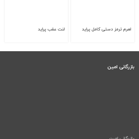
اهرم ترمز دستی كامل پراید
لنت عقب پرايد
بازرگانی امین
بازرگانی امین