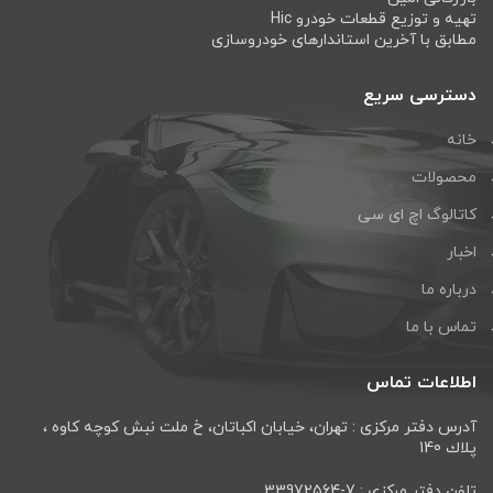
تهیه و توزیع قطعات خودرو Hic
مطابق با آخرین استاندارهای خودروسازی
دسترسی سریع
خانه
محصولات
کاتالوگ اچ ای سی
اخبار
درباره ما
تماس با ما
اطلاعات تماس
آدرس دفتر مرکزی : تهران، خيابان اكباتان، خ ملت نبش كوچه كاوه ،
پلاك 140
تلفن دفتر مرکزی : 7-33972564