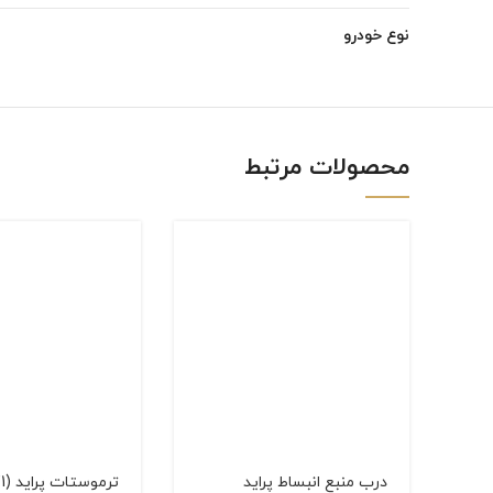
Instagram
نوع خودرو
linkedin
WhatsApp
محصولات مرتبط
درب منبع انبساط پراید
ترموستات پرايد (71درجه)