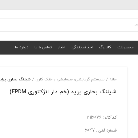
محصولات
کاتالوگ
اخذ نمایندگی
اخبار
تماس با ما
درباره ما
خانه
سیستم گرمایشی، سرمایشی و خنک کاری
شیلنگ بخاری پراید (خ
شیلنگ بخاری پراید (خم دار انژکتوری EPDM)
کد کالا :
3116076
شماره فنی :
6047