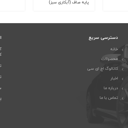
پایه صاف (آبکاری سبز)
دسترسی سریع
ا
خانه
آ
كا
محصولات
تل
کاتالوگ اچ ای سی
تلف
اخبار
درباره ما
سا
تماس با ما
ایمی