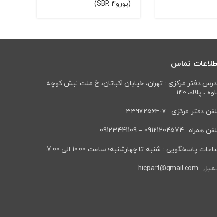
(يورو4 SBR)
پانا
طلاعات تماس
درس دفتر مرکزی : تهران، خيابان اكباتان، خ ملت نبش كوچه
وه ، پلاك 140
فن دفتر مرکزی : 7-33972564
ن همراه : 09121204574 – 09123441109
عات پاسخگویی : شنبه تا چهارشنبه؛ ساعت 10:00 الی 17:00
ل : hicpart@gmail.com