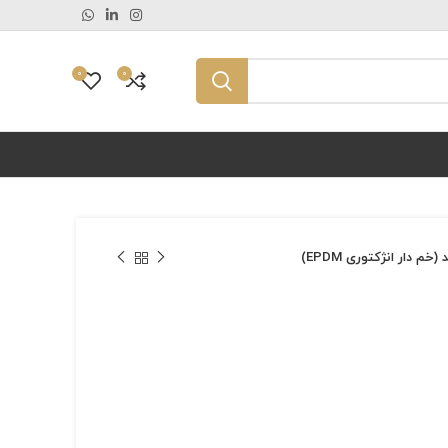
0
0
م دار انژکتوری EPDM)