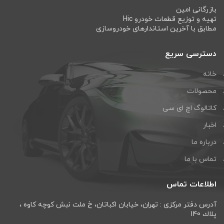
بازرگانی امین
تهیه و توزیع قطعات خودرو Hic
مطابق با آخرین استاندارهای خودروسازی
دسترسی سریع
خانه
محصولات
کاتالوگ اچ ای سی
اخبار
درباره ما
تماس با ما
اطلاعات تماس
آدرس دفتر مرکزی : تهران، خيابان اكباتان، خ ملت نبش كوچه كاوه ،
پلاك 140