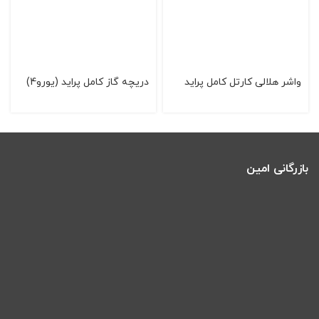
واشر هلالی كارتل كامل پراید
دریچه گاز کامل پراید (یورو4)
بازرگانی امین