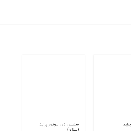
راید
سنسور دور موتور پراید
(ساژم)
(زيم