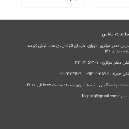
طلاعات تماس
درس دفتر مرکزی : تهران، خيابان اكباتان، خ ملت نبش كوچه
وه ، پلاك 140
فن دفتر مرکزی : 7-33972564
ن همراه : 09121204574 – 09123441109
عات پاسخگویی : شنبه تا چهارشنبه؛ ساعت 10:00 الی 17:00
ل : hicpart@gmail.com