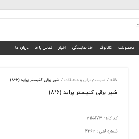
محصولات
کاتالوگ
اخذ نمایندگی
اخبار
تماس با ما
درباره ما
خانه
سیستم برقی و متعلقات
شیر برقی کنیستر پراید (6*8)
شیر برقی کنیستر پراید (6*8)
کد کالا :
3115173
شماره فنی :
4263