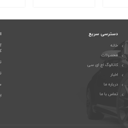
دسترسی سریع
ا
خانه
آ
كا
محصولات
تل
کاتالوگ اچ ای سی
تلف
اخبار
درباره ما
سا
تماس با ما
ایمی