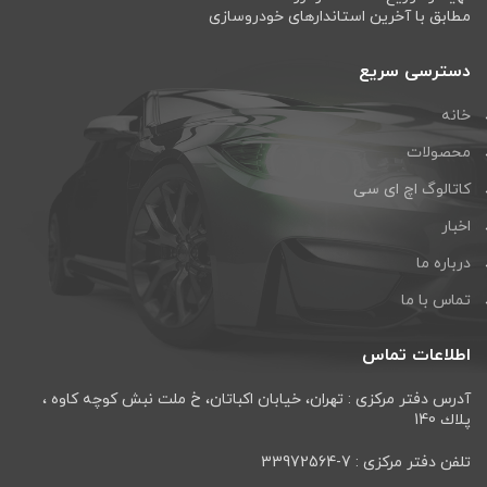
مطابق با آخرین استاندارهای خودروسازی
دسترسی سریع
خانه
محصولات
کاتالوگ اچ ای سی
اخبار
درباره ما
تماس با ما
اطلاعات تماس
آدرس دفتر مرکزی : تهران، خيابان اكباتان، خ ملت نبش كوچه كاوه ،
پلاك 140
تلفن دفتر مرکزی : 7-33972564