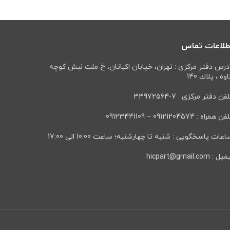
طلاعات تماس
درس دفتر مرکزی : تهران، خيابان اكباتان، خ ملت نبش كوچه
وه ، پلاك 140
فن دفتر مرکزی : 7-33972564
ن همراه : 09121204574 – 09123441109
عات پاسخگویی : شنبه تا چهارشنبه؛ ساعت 10:00 الی 17:00
ل : hicpart@gmail.com