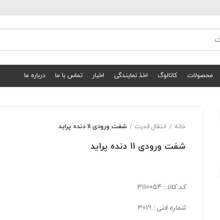
محصولات
کاتالوگ
اخذ نمایندگی
اخبار
تماس با ما
درباره ما
خانه
انتقال قدرت
شفت ورودی 11 دنده پراید
شفت ورودی 11 دنده پراید
کد کالا :
3110054
شماره فنی :
3019