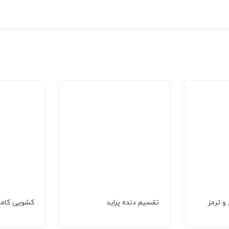
و ترمز
تقسیم دنده پراید
کشویی کامل 3و4 پر