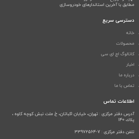
مطابق با آخرین استاندارهای خودروسازی
دسترسی سریع
خانه
محصولات
کاتالوگ اچ ای سی
اخبار
درباره ما
تماس با ما
اطلاعات تماس
آدرس دفتر مرکزی : تهران، خيابان اكباتان، خ ملت نبش كوچه كاوه ،
پلاك 140
تلفن دفتر مرکزی : 7-33972564