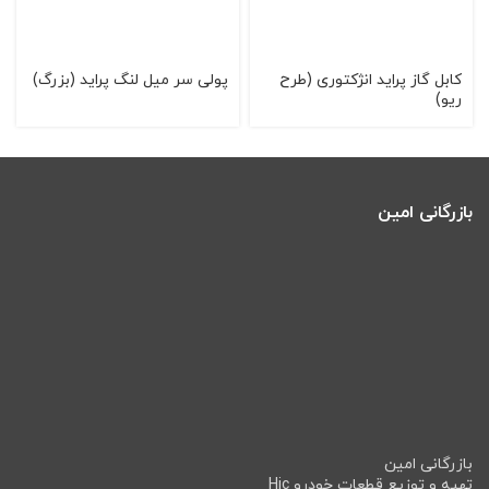
کابل گاز پراید انژکتوری (طرح
پولی سر میل لنگ پراید (بزرگ)
ریو)
بازرگانی امین
بازرگانی امین
تهیه و توزیع قطعات خودرو Hic