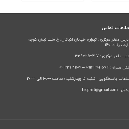
طلاعات تماس
درس دفتر مرکزی : تهران، خيابان اكباتان، خ ملت نبش كوچه
وه ، پلاك 140
فن دفتر مرکزی : 7-33972564
ن همراه : 09121204574 – 09123441109
عات پاسخگویی : شنبه تا چهارشنبه؛ ساعت 10:00 الی 17:00
ل : hicpart@gmail.com