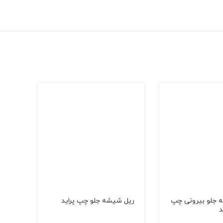
 جلو بیرونی چپ
ریل شیشه جلو چپ پراید
شلگی
د
پراید