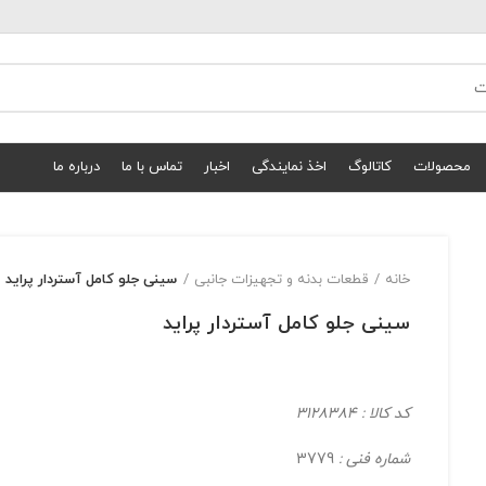
محصولات
کاتالوگ
اخذ نمایندگی
اخبار
تماس با ما
درباره ما
خانه
قطعات بدنه و تجهیزات جانبی
سینی جلو کامل آستردار پراید
سینی جلو کامل آستردار پراید
کد کالا : 3128384
شماره فنی :
3779