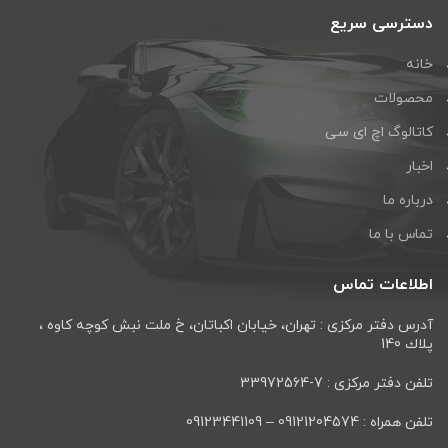
دسترسی سریع
خانه
محصولات
کاتالوگ اچ ای سی
اخبار
درباره ما
تماس با ما
اطلاعات تماس
آدرس دفتر مرکزی : تهران، خيابان اكباتان، خ ملت نبش كوچه كاوه ،
پلاك 140
تلفن دفتر مرکزی : 7-33972564
تلفن همراه : 09121204574 – 09123441109