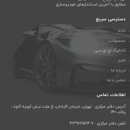
مطابق با آخرین استاندارهای خودروسازی
دسترسی سریع
خانه
محصولات
کاتالوگ اچ ای سی
اخبار
درباره ما
تماس با ما
اطلاعات تماس
آدرس دفتر مرکزی : تهران، خيابان اكباتان، خ ملت نبش كوچه كاوه ،
پلاك 140
تلفن دفتر مرکزی : 7-33972564