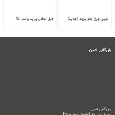
توپی چرخ جلو پرايد (جديد)
میل تعادل پراید وانت 151
بازرگانی امین
بازرگانی امین
تهیه و توزیع قطعات خودرو Hic