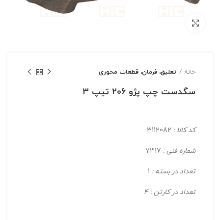
بزرگنمایی تصویر
خانه
تعلیق، فرمان، قطعات محوری
سگدست چپ پژو 206 تیپ 3
کد کالا :
3112082
شماره فنی :
7317
تعداد در بسته :
1
تعداد در کارتن : 4