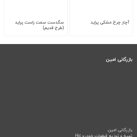
آچار چرخ مشكی پراید
سگدست سمت راست پراید
(طرح قدیم)
بازرگانی امین
بازرگانی امین
تهیه و توزیع قطعات خودرو Hic