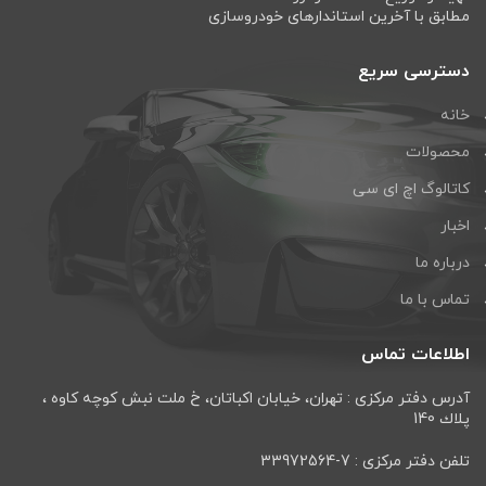
مطابق با آخرین استاندارهای خودروسازی
دسترسی سریع
خانه
محصولات
کاتالوگ اچ ای سی
اخبار
درباره ما
تماس با ما
اطلاعات تماس
آدرس دفتر مرکزی : تهران، خيابان اكباتان، خ ملت نبش كوچه كاوه ،
پلاك 140
تلفن دفتر مرکزی : 7-33972564