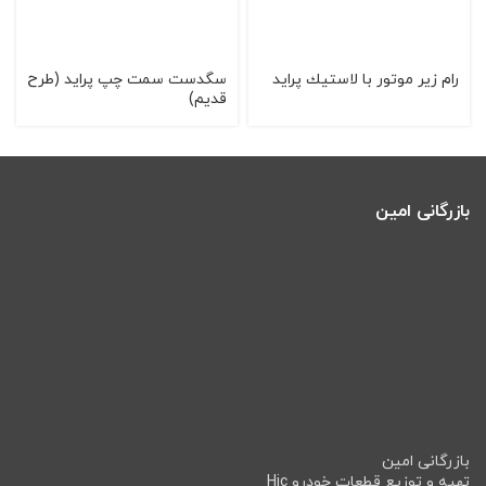
رام زير موتور با لاستيك پرايد
سگدست سمت چپ پراید (طرح
قدیم)
بازرگانی امین
بازرگانی امین
تهیه و توزیع قطعات خودرو Hic