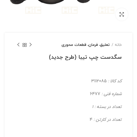
بزرگنمایی تصویر
خانه
تعلیق، فرمان، قطعات محوری
سگدست چپ تیبا (طرح جدید)
کد کالا :
3112085
شماره فنی :
6477
تعداد در بسته : 1
تعداد در کارتن :
4