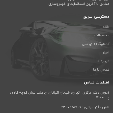
مطابق با آخرین استاندارهای خودروسازی
دسترسی سریع
خانه
محصولات
کاتالوگ اچ ای سی
اخبار
درباره ما
تماس با ما
اطلاعات تماس
آدرس دفتر مرکزی : تهران، خيابان اكباتان، خ ملت نبش كوچه كاوه ،
پلاك 140
تلفن دفتر مرکزی : 7-33972564