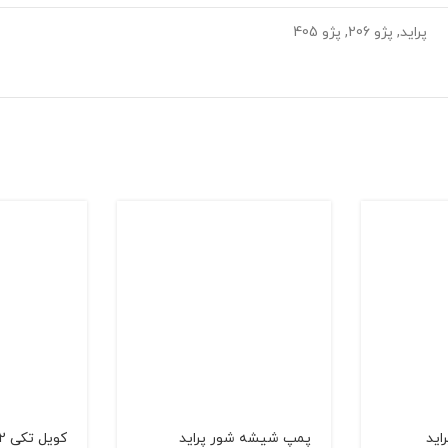
پراید, پژو 206, پژو 405
اید
پمپ شيشه شور پرايد