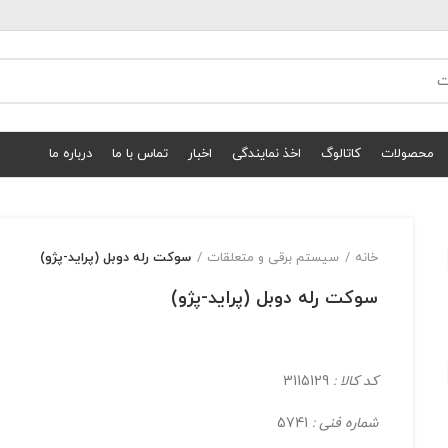
محصولات
کاتالوگ
اخذ نمایندگی
اخبار
تماس با ما
درباره ما
خانه
سیستم برقی و متعلقات
سوکت رله دوبل (پرايد-پژو)
سوکت رله دوبل (پرايد-پژو)
کد کالا :
3115129
شماره فنی :
5741