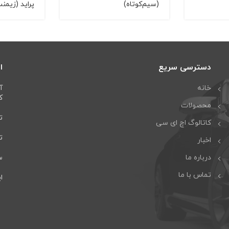
(سيم‌کوتاه)
پرايد (زيمن
دسترسی سریع
ا
خانه
آ
كا
محصولات
تل
کاتالوگ اچ ای سی
تلف
اخبار
درباره ما
سا
تماس با ما
ایمی