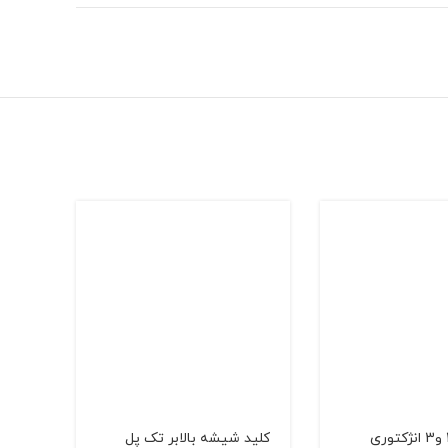
كویل تکی 2 و3 انژکتوری
کلید شیشه بالابر تک پل
چکش 