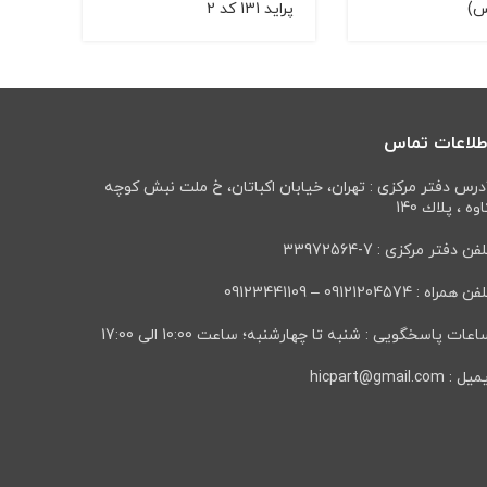
س)
پراید 131 کد 2
طلاعات تماس
درس دفتر مرکزی : تهران، خيابان اكباتان، خ ملت نبش كوچه
وه ، پلاك 140
فن دفتر مرکزی : 7-33972564
ن همراه : 09121204574 – 09123441109
عات پاسخگویی : شنبه تا چهارشنبه؛ ساعت 10:00 الی 17:00
ل : hicpart@gmail.com