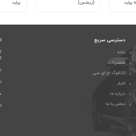
 پراید
(زيمنس)
پراید
دسترسی سریع
ا
خانه
آ
كا
محصولات
تل
کاتالوگ اچ ای سی
تلف
اخبار
درباره ما
سا
تماس با ما
ایمی