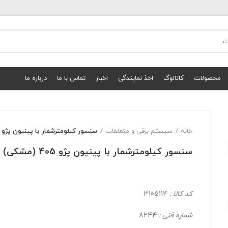
محصولات
کاتالوگ
اخذ نمایندگی
اخبار
تماس با ما
درباره ما
خانه
سیستم برقی و متعلقات
سنسور کیلومترشمار با پینیون پژو 405 (مشکی)
سنسور کیلومترشمار با پینیون پژو 405 (مشکی)
کد کالا :
3105114
شماره فنی :
8244