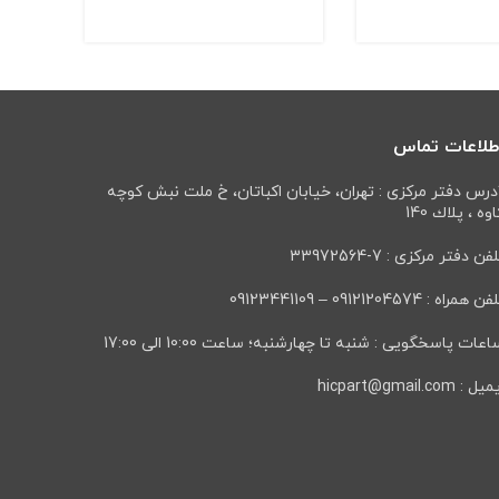
طلاعات تماس
درس دفتر مرکزی : تهران، خيابان اكباتان، خ ملت نبش كوچه
وه ، پلاك 140
فن دفتر مرکزی : 7-33972564
ن همراه : 09121204574 – 09123441109
عات پاسخگویی : شنبه تا چهارشنبه؛ ساعت 10:00 الی 17:00
ل : hicpart@gmail.com