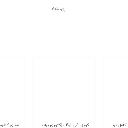
پژو 405
كامل دو
كويل تکی 1و4 انژکتوری پرايد