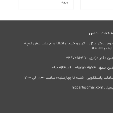
پراید
پراید
طلاعات تماس
درس دفتر مرکزی : تهران، خيابان اكباتان، خ ملت نبش كوچه
وه ، پلاك 140
فن دفتر مرکزی : 7-33972564
ن همراه : 09121204574 – 09123441109
عات پاسخگویی : شنبه تا چهارشنبه؛ ساعت 10:00 الی 17:00
ل : hicpart@gmail.com