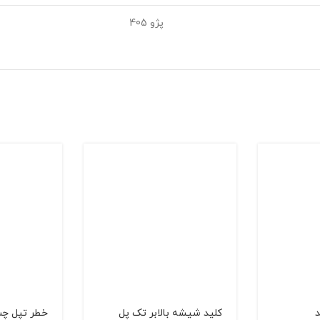
پژو 405
د
کلید شیشه بالابر تک پل
خطر تپل چپ