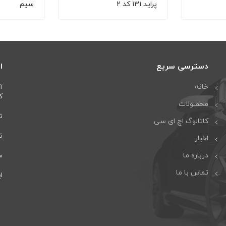
پراید 131 کد 2
سیم
دسترسی سریع
ا
خانه
آ
كا
محصولات
تل
کاتالوگ اچ ای سی
تلف
اخبار
درباره ما
سا
تماس با ما
ایمی