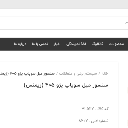
محصولات
کاتالوگ
اخذ نمایندگی
اخبار
تماس با ما
درباره ما
خانه
سیستم برقی و متعلقات
سنسور میل سوپاپ پژو 405 (زیمنس)
سنسور میل سوپاپ پژو 405 (زیمنس)
کد کالا :
3115117
شماره فنی :
8207