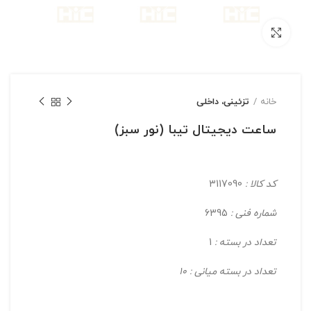
بزرگنمایی تصویر
خانه
تزئینی، داخلی
ساعت دیجیتال تیبا (نور سبز)
کد کالا :
3117090
شماره فنی :
6395
تعداد در بسته :
1
تعداد در بسته میانی : 10