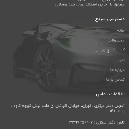
مطابق با آخرین استاندارهای خودروسازی
دسترسی سریع
خانه
محصولات
کاتالوگ اچ ای سی
اخبار
درباره ما
تماس با ما
اطلاعات تماس
آدرس دفتر مرکزی : تهران، خيابان اكباتان، خ ملت نبش كوچه كاوه ،
پلاك 140
تلفن دفتر مرکزی : 7-33972564