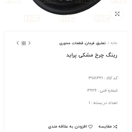
بزرگنمایی تصویر
خانه
تعلیق، فرمان، قطعات محوری
رینگ چرخ مشکی پراید
کد کالا :
3118321
شماره فنی :
3626
تعداد در بسته :
1
مقایسه
افزودن به علاقه مندی