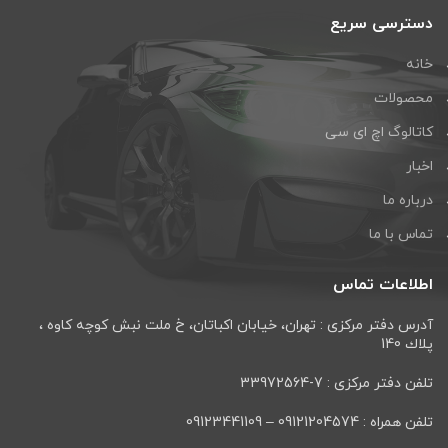
دسترسی سریع
خانه
محصولات
کاتالوگ اچ ای سی
اخبار
درباره ما
تماس با ما
اطلاعات تماس
آدرس دفتر مرکزی : تهران، خيابان اكباتان، خ ملت نبش كوچه كاوه ،
پلاك 140
تلفن دفتر مرکزی : 7-33972564
تلفن همراه : 09121204574 – 09123441109