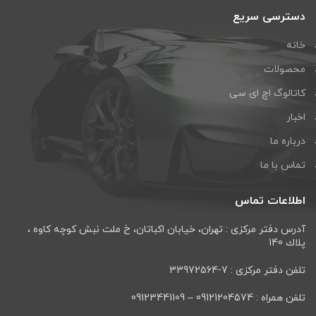
دسترسی سریع
خانه
محصولات
کاتالوگ اچ ای سی
اخبار
درباره ما
تماس با ما
اطلاعات تماس
آدرس دفتر مرکزی : تهران، خيابان اكباتان، خ ملت نبش كوچه كاوه ،
پلاك 140
تلفن دفتر مرکزی : 7-33972564
تلفن همراه : 09121204574 – 09123441109