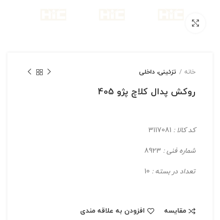
بزرگنمایی تصویر
خانه
تزئینی، داخلی
روکش پدال کلاچ پژو 405
کد کالا :
3117081
شماره فنی :
8923
تعداد در بسته :
10
مقایسه
افزودن به علاقه مندی