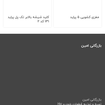
مغزی کشویی 5 پراید
کلید شیشه بالابر تک پل پراید
131 کد 2
بازرگانی امین
بازرگانی امین
تهیه و توزیع قطعات خودرو Hic