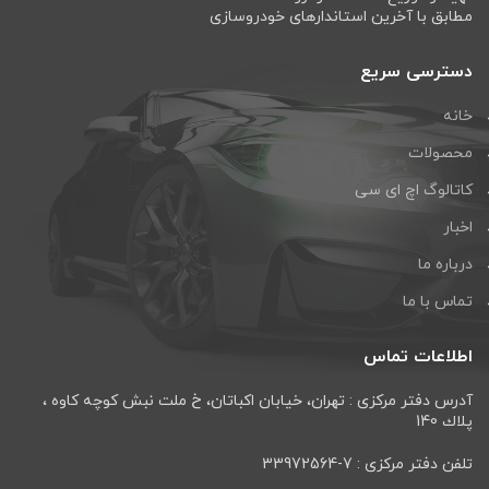
مطابق با آخرین استاندارهای خودروسازی
دسترسی سریع
خانه
محصولات
کاتالوگ اچ ای سی
اخبار
درباره ما
تماس با ما
اطلاعات تماس
آدرس دفتر مرکزی : تهران، خيابان اكباتان، خ ملت نبش كوچه كاوه ،
پلاك 140
تلفن دفتر مرکزی : 7-33972564