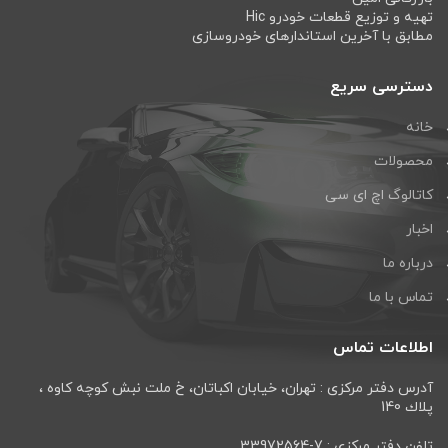
تهیه و توزیع قطعات خودرو Hic
مطابق با آخرین استاندارهای خودروسازی
دسترسی سریع
خانه
محصولات
کاتالوگ اچ ای سی
اخبار
درباره ما
تماس با ما
اطلاعات تماس
آدرس دفتر مرکزی : تهران، خيابان اكباتان، خ ملت نبش كوچه كاوه ،
پلاك 140
تلفن دفتر مرکزی : 7-33972564