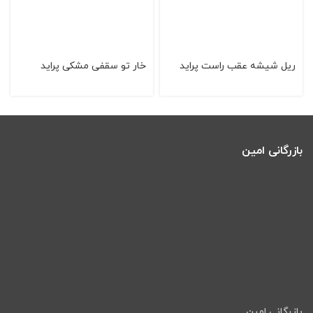
ریل شیشه عقب راست‌ پراید
خار تو سقفی مشكی پراید
بازرگانی امین
بازرگانی امین