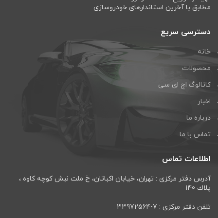
مطابق با آخرین استاندارهای خودروسازی
دسترسی سریع
خانه
محصولات
کاتالوگ اچ ای سی
اخبار
درباره ما
تماس با ما
اطلاعات تماس
آدرس دفتر مرکزی : تهران، خيابان اكباتان، خ ملت نبش كوچه كاوه ،
پلاك 140
تلفن دفتر مرکزی : 7-33972564