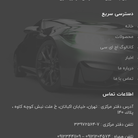
دسترسی سریع
خانه
محصولات
کاتالوگ اچ ای سی
اخبار
درباره ما
تماس با ما
اطلاعات تماس
آدرس دفتر مرکزی : تهران، خيابان اكباتان، خ ملت نبش كوچه كاوه ،
پلاك 140
تلفن دفتر مرکزی : 7-33972564
تلفن همراه : 09121204574 – 09123441109