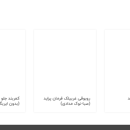
د
روبوقی غربیلک فرمان پراید
(صبا-نوک مدادی)
(بدون ایربگ