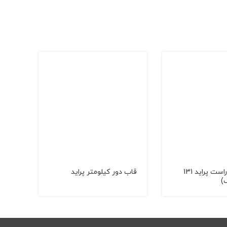
کمربند جلو راست پراید 131
قاب دور كیلومتر پراید
قاب د
)