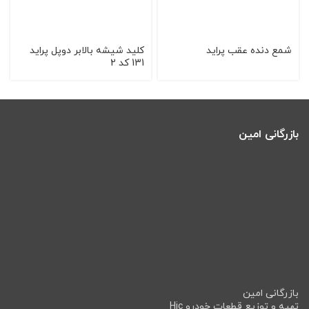
شمع دنده عقب پراید
کلید شیشه بالابر دوپل پراید
131 کد 2
بازرگانی امین
بازرگانی امین
تهیه و توزیع قطعات خودرو Hic