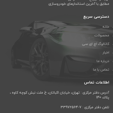
مطابق با آخرین استاندارهای خودروسازی
دسترسی سریع
خانه
محصولات
کاتالوگ اچ ای سی
اخبار
درباره ما
تماس با ما
اطلاعات تماس
آدرس دفتر مرکزی : تهران، خيابان اكباتان، خ ملت نبش كوچه كاوه ،
پلاك 140
تلفن دفتر مرکزی : 7-33972564