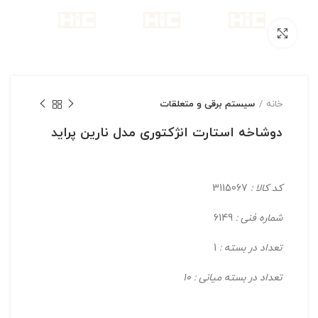
بزرگنمایی تصویر
خانه
سیستم برقی و متعلقات
دوشاخه استارت انژکتوری مدل نارین پراید
کد کالا :
3115067
شماره فنی :
6149
تعداد در بسته :
1
تعداد در بسته میانی : 10