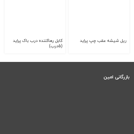
ریل شیشه عقب چپ پراید
کابل رهاکننده درب باک پراید
(5درب)
بازرگانی امین