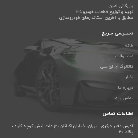
بازرگانی امین
تهیه و توزیع قطعات خودرو Hic
مطابق با آخرین استاندارهای خودروسازی
دسترسی سریع
خانه
محصولات
کاتالوگ اچ ای سی
اخبار
درباره ما
تماس با ما
اطلاعات تماس
آدرس دفتر مرکزی : تهران، خيابان اكباتان، خ ملت نبش كوچه كاوه ،
پلاك 140