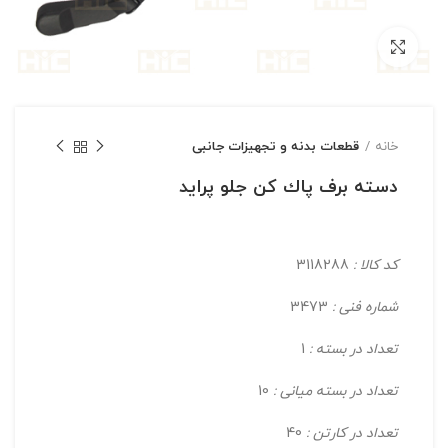
بزرگنمایی تصویر
خانه
قطعات بدنه و تجهیزات جانبی
دسته برف پاك کن جلو پراید
کد کالا :
3118288
شماره فنی :
3473
تعداد در بسته :
1
تعداد در بسته میانی :
10
تعداد در کارتن :
40