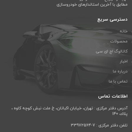
مطابق با آخرین استاندارهای خودروسازی
دسترسی سریع
خانه
محصولات
کاتالوگ اچ ای سی
اخبار
درباره ما
تماس با ما
اطلاعات تماس
آدرس دفتر مرکزی : تهران، خيابان اكباتان، خ ملت نبش كوچه كاوه ،
پلاك 140
تلفن دفتر مرکزی : 7-33972564