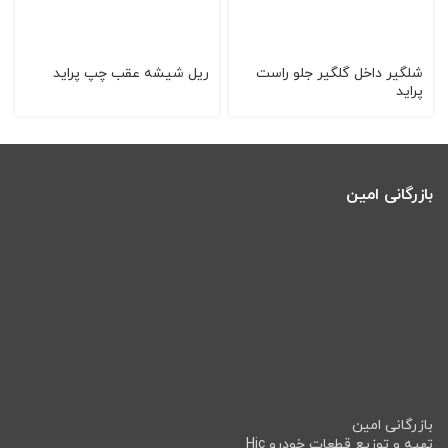
شلگیر داخل گلگیر جلو راست
ریل شیشه عقب چپ پراید
پراید
بازرگانی امین
بازرگانی امین
تهیه و توزیع قطعات خودرو Hic