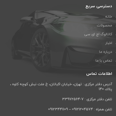
دسترسی سریع
خانه
محصولات
کاتالوگ اچ ای سی
اخبار
درباره ما
تماس با ما
اطلاعات تماس
آدرس دفتر مرکزی : تهران، خيابان اكباتان، خ ملت نبش كوچه كاوه ،
پلاك 140
تلفن دفتر مرکزی : 7-33972564
تلفن همراه : 09121204574 – 09123441109