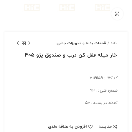
بزرگنمایی تصویر
خانه
قطعات بدنه و تجهیزات جانبی
خار میله قفل کن درب و صندوق پژو 405
کد کالا :
3119159
شماره فنی :
9101
تعداد در بسته :
50
مقایسه
افزودن به علاقه مندی