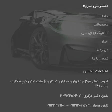
دسترسی سریع
خانه
محصولات
کاتالوگ اچ ای سی
اخبار
درباره ما
تماس با ما
اطلاعات تماس
آدرس دفتر مرکزی : تهران، خيابان اكباتان، خ ملت نبش كوچه كاوه ،
پلاك 140
تلفن دفتر مرکزی : 7-33972564
تلفن همراه : 09121204574 – 09123441109