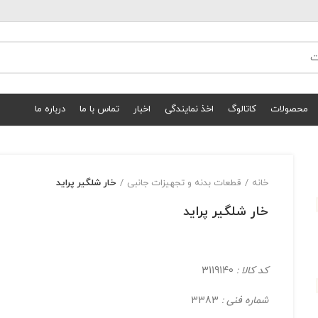
محصولات
کاتالوگ
اخذ نمایندگی
اخبار
تماس با ما
درباره ما
خانه
قطعات بدنه و تجهیزات جانبی
خار شلگیر پراید
خار شلگیر پراید
کد کالا :
3119140
شماره فنی :
3383