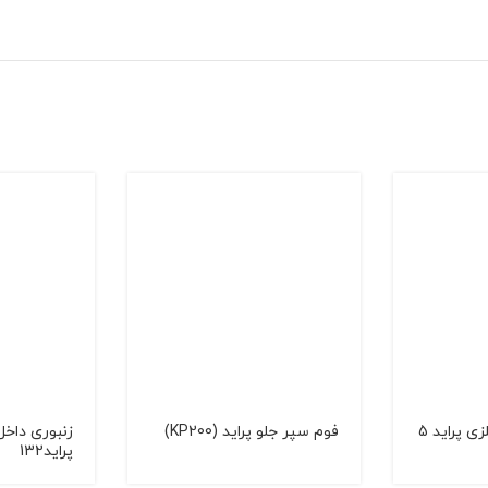
محافظ درب باك فلزی پراید 5
فوم سپر جلو پراید (KP200)
زنبوری داخل
پراید132